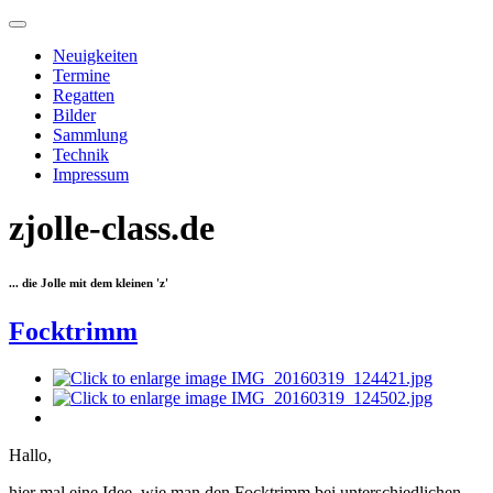
Neuigkeiten
Termine
Regatten
Bilder
Sammlung
Technik
Impressum
zjolle-class.de
... die Jolle mit dem kleinen 'z'
Focktrimm
Hallo,
hier mal eine Idee, wie man den Focktrimm bei unterschiedlichen